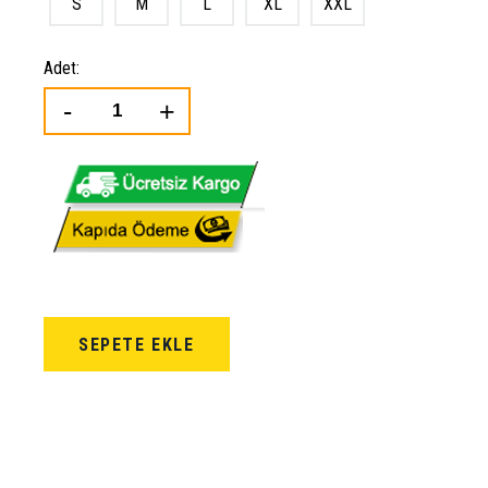
S
M
L
XL
XXL
Adet:
SEPETE EKLE