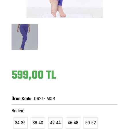
599,00 TL
Ürün Kodu:
DR21- MOR
Beden:
34-36
38-40
42-44
46-48
50-52