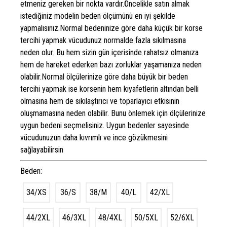
etmeniz gereken bir nokta vardır.Öncelikle satın almak
istediğiniz modelin beden ölçümünü en iyi şekilde
yapmalısınız.Normal bedeninize göre daha küçük bir korse
tercihi yapmak vücudunuz normalde fazla sıkılmasına
neden olur. Bu hem sizin gün içerisinde rahatsız olmanıza
hem de hareket ederken bazı zorluklar yaşamanıza neden
olabilir.Normal ölçülerinize göre daha büyük bir beden
tercihi yapmak ise korsenin hem kıyafetlerin altından belli
olmasına hem de sıkılaştırıcı ve toparlayıcı etkisinin
oluşmamasına neden olabilir. Bunu önlemek için ölçülerinize
uygun bedeni seçmelisiniz. Uygun bedenler sayesinde
vücudunuzun daha kıvrımlı ve ince gözükmesini
sağlayabilirsin
Beden:
34/XS
36/S
38/M
40/L
42/XL
44/2XL
46/3XL
48/4XL
50/5XL
52/6XL