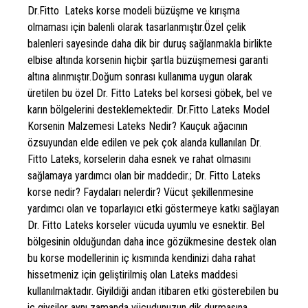
Dr.Fitto Lateks korse modeli büzüşme ve kırışma
olmaması için balenli olarak tasarlanmıştır.Özel çelik
balenleri sayesinde daha dik bir duruş sağlanmakla birlikte
elbise altında korsenin hiçbir şartla büzüşmemesi garanti
altına alınmıştır.Doğum sonrası kullanıma uygun olarak
üretilen bu özel Dr. Fitto Lateks bel korsesi göbek, bel ve
karın bölgelerini desteklemektedir. Dr.Fitto Lateks Model
Korsenin Malzemesi Lateks Nedir? Kauçuk ağacının
özsuyundan elde edilen ve pek çok alanda kullanılan Dr.
Fitto Lateks, korselerin daha esnek ve rahat olmasını
sağlamaya yardımcı olan bir maddedir.; Dr. Fitto Lateks
korse nedir? Faydaları nelerdir? Vücut şekillenmesine
yardımcı olan ve toparlayıcı etki göstermeye katkı sağlayan
Dr. Fitto Lateks korseler vücuda uyumlu ve esnektir. Bel
bölgesinin olduğundan daha ince gözükmesine destek olan
bu korse modellerinin iç kısmında kendinizi daha rahat
hissetmeniz için geliştirilmiş olan Lateks maddesi
kullanılmaktadır. Giyildiği andan itibaren etki gösterebilen bu
iç giysiler aynı zamanda vücudunuzun dik durmasına